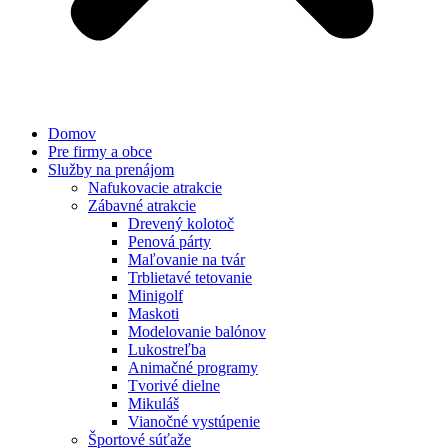
Domov
Pre firmy a obce
Služby na prenájom
Nafukovacie atrakcie
Zábavné atrakcie
Drevený kolotoč
Penová párty
Maľovanie na tvár
Trblietavé tetovanie
Minigolf
Maskoti
Modelovanie balónov
Lukostreľba
Animačné programy
Tvorivé dielne
Mikuláš
Vianočné vystúpenie
Športové súťaže