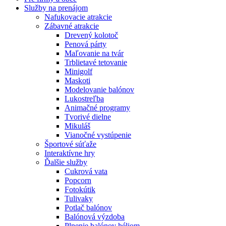
Služby na prenájom
Nafukovacie atrakcie
Zábavné atrakcie
Drevený kolotoč
Penová párty
Maľovanie na tvár
Trblietavé tetovanie
Minigolf
Maskoti
Modelovanie balónov
Lukostreľba
Animačné programy
Tvorivé dielne
Mikuláš
Vianočné vystúpenie
Športové súťaže
Interaktívne hry
Ďalšie služby
Cukrová vata
Popcorn
Fotokútik
Tulivaky
Potlač balónov
Balónová výzdoba
Plnenie balónov héliom