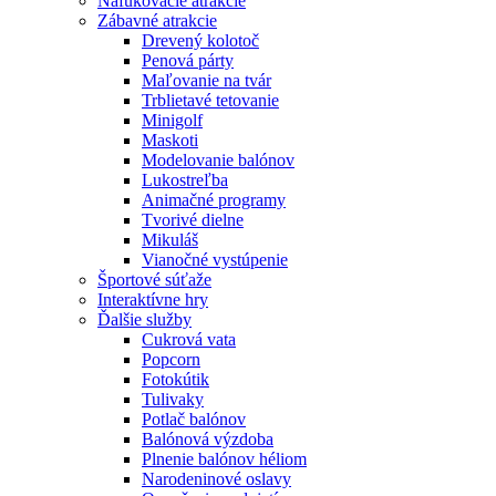
Nafukovacie atrakcie
Zábavné atrakcie
Drevený kolotoč
Penová párty
Maľovanie na tvár
Trblietavé tetovanie
Minigolf
Maskoti
Modelovanie balónov
Lukostreľba
Animačné programy
Tvorivé dielne
Mikuláš
Vianočné vystúpenie
Športové súťaže
Interaktívne hry
Ďalšie služby
Cukrová vata
Popcorn
Fotokútik
Tulivaky
Potlač balónov
Balónová výzdoba
Plnenie balónov héliom
Narodeninové oslavy