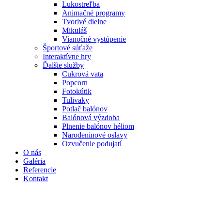
Lukostreľba
Animačné programy
Tvorivé dielne
Mikuláš
Vianočné vystúpenie
Športové súťaže
Interaktívne hry
Ďalšie služby
Cukrová vata
Popcorn
Fotokútik
Tulivaky
Potlač balónov
Balónová výzdoba
Plnenie balónov héliom
Narodeninové oslavy
Ozvučenie podujatí
O nás
Galéria
Referencie
Kontakt