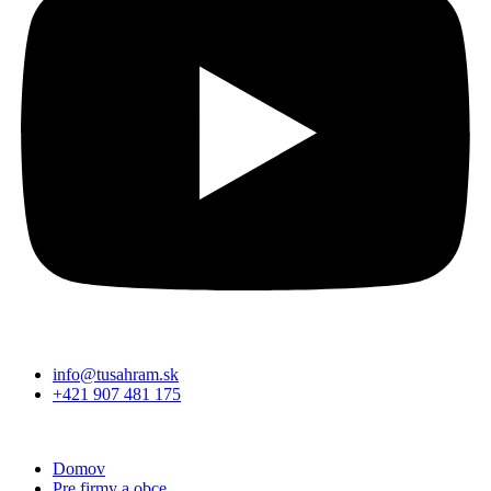
info@tusahram.sk
+421 907 481 175
Domov
Pre firmy a obce