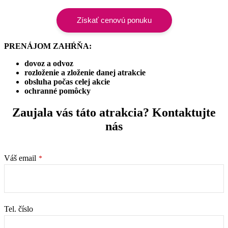
Získať cenovú ponuku
PRENÁJOM ZAHŔŇA:
dovoz a odvoz
rozloženie a zloženie danej atrakcie
obsluha počas celej akcie
ochranné pomôcky
Zaujala vás táto atrakcia? Kontaktujte
nás
Váš email
*
Tel. číslo