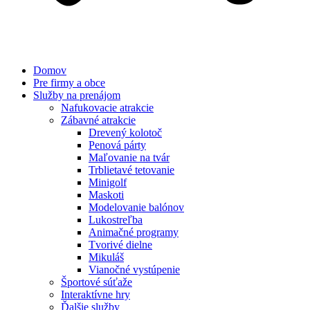
Domov
Pre firmy a obce
Služby na prenájom
Nafukovacie atrakcie
Zábavné atrakcie
Drevený kolotoč
Penová párty
Maľovanie na tvár
Trblietavé tetovanie
Minigolf
Maskoti
Modelovanie balónov
Lukostreľba
Animačné programy
Tvorivé dielne
Mikuláš
Vianočné vystúpenie
Športové súťaže
Interaktívne hry
Ďalšie služby