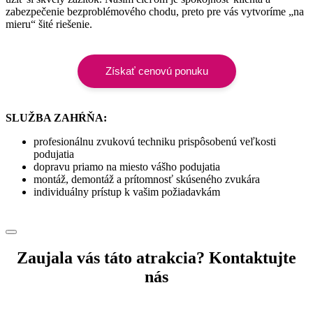
zabezpečenie bezproblémového chodu, preto pre vás vytvoríme „na
mieru“ šité riešenie.
Získať cenovú ponuku
SLUŽBA ZAHŔŇA:
profesionálnu zvukovú techniku prispôsobenú veľkosti
podujatia
dopravu priamo na miesto vášho podujatia
montáž, demontáž a prítomnosť skúseného zvukára
individuálny prístup k vašim požiadavkám
Zaujala vás táto atrakcia? Kontaktujte
nás