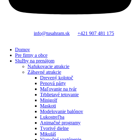
info@tusahram.sk
+421 907 481 175
Domov
Pre firmy a obce
Služby na prenájom
Nafukovacie atrakcie
Zábavné atrakcie
Drevený kolotoč
Penová párty
Maľovanie na tvár
Trblietavé tetovanie
Minigolf
Maskoti
Modelovanie balónov
Lukostreľba
Animačné programy
Tvorivé dielne
Mikuláš
Vianočné vystúpenie