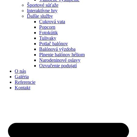
Športové súťaže
Interaktívne hry
Ďalšie služby
Cukrová vata
Popcorn
Fotokútik
Tulivaky
Potlač balónov
Balónová výzdoba
Plnenie balónov héliom
Narodeninové oslavy
Ozvučenie podujatí
O nás
Galéria
Referencie
Kontakt