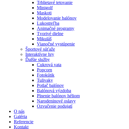
Trblietavé tetovanie
Minigolf
Maskoti
Modelovanie balónov
Lukostreľba
Animačné programy
Tvorivé dielne
Mikuláš
Vianočné vystúpenie
Športové súťaže
Interaktívne hry
Ďalšie služby
Cukrová vata
Popcorn
Fotokútik
Tulivaky
Potlač balónov
Balónová výzdoba
Plnenie balónov héliom
Narodeninové oslavy
Ozvučenie podujatí
O nás
Galéria
Referencie
Kontakt