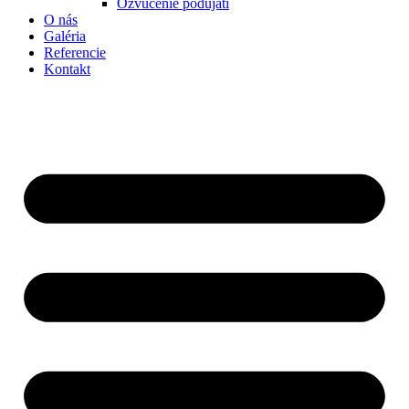
Ozvučenie podujatí
O nás
Galéria
Referencie
Kontakt