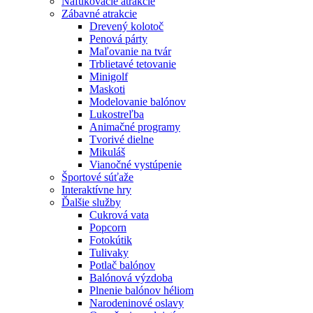
Nafukovacie atrakcie
Zábavné atrakcie
Drevený kolotoč
Penová párty
Maľovanie na tvár
Trblietavé tetovanie
Minigolf
Maskoti
Modelovanie balónov
Lukostreľba
Animačné programy
Tvorivé dielne
Mikuláš
Vianočné vystúpenie
Športové súťaže
Interaktívne hry
Ďalšie služby
Cukrová vata
Popcorn
Fotokútik
Tulivaky
Potlač balónov
Balónová výzdoba
Plnenie balónov héliom
Narodeninové oslavy