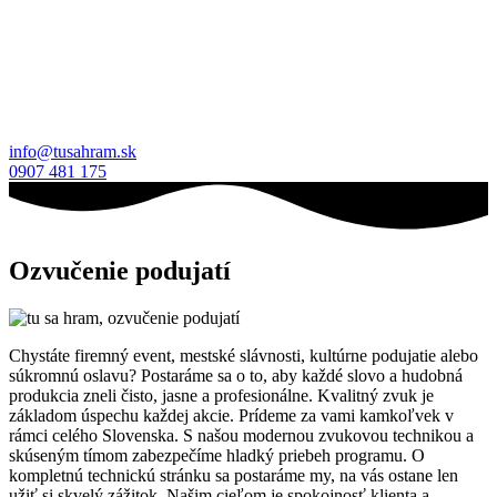
info@tusahram.sk
0907 481 175
Ozvučenie podujatí
Chystáte firemný event, mestské slávnosti, kultúrne podujatie alebo
súkromnú oslavu? Postaráme sa o to, aby každé slovo a hudobná
produkcia zneli čisto, jasne a profesionálne. Kvalitný zvuk je
základom úspechu každej akcie. Prídeme za vami kamkoľvek v
rámci celého Slovenska. S našou modernou zvukovou technikou a
skúseným tímom zabezpečíme hladký priebeh programu. O
kompletnú technickú stránku sa postaráme my, na vás ostane len
užiť si skvelý zážitok. Našim cieľom je spokojnosť klienta a