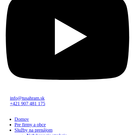
info@tusahram.sk
+421 907 481 175
Domov
Pre firmy a obce
Služby na prenájom